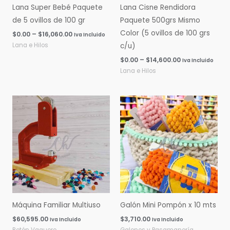
Lana Super Bebé Paquete
Lana Cisne Rendidora
de 5 ovillos de 100 gr
Paquete 500grs Mismo
Color (5 ovillos de 100 grs
$
0.00
–
$
16,060.00
Iva Incluido
Lana e Hilos
c/u)
$
0.00
–
$
14,600.00
Iva Incluido
Lana e Hilos
Máquina Familiar Multiuso
Galón Mini Pompón x 10 mts
$
60,595.00
$
3,710.00
Iva Incluido
Iva Incluido