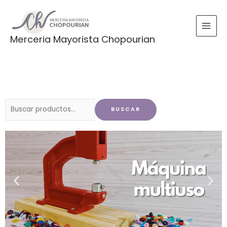
Ir
al
contenido
Merceria Mayorista Chopourian
Buscar
BUSCAR
por: