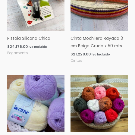
Pistola Silicona Chica
Cinta Mochilera Rayada 3
cm Beige Crudo x 50 mts
$
24,175.00
Iva Incluido
Pegamento
$
21,220.00
Iva Incluido
Cintas
Rango
Rango
de
de
precios:
precios:
desde
desde
$0.00
$0.00
hasta
hasta
$16,060.00
$14,600.00