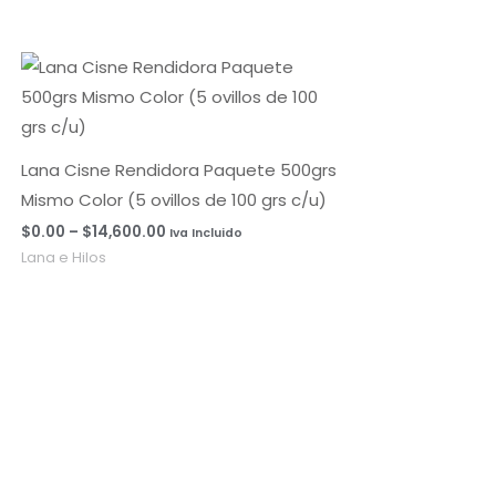
Rango
de
precios:
desde
$0.00
hasta
Lana Cisne Rendidora Paquete 500grs
$14,600.00
Mismo Color (5 ovillos de 100 grs c/u)
$
0.00
–
$
14,600.00
Iva Incluido
Lana e Hilos