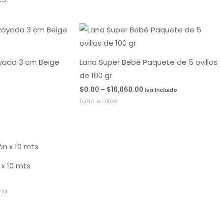
Rango
de
precios:
desde
$0.00
ayada 3 cm Beige
Lana Super Bebé Paquete de 5 ovillos
hasta
de 100 gr
$16,060.00
$
0.00
–
$
16,060.00
Iva Incluido
Lana e Hilos
x 10 mts
ía