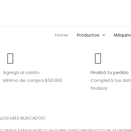
Ir
al
Buscar
contenido
por:
Home
Productos
Máquina
Agregá al carrito
Finalizá tu pedido
Mínimo de compra $50.000
Completá tus dato
finalizar.
¡LOS MÁS BUSCADOS!
CONSULTANOS POR CUALQUIER OTRO PRODUCTO DE TU INTERE