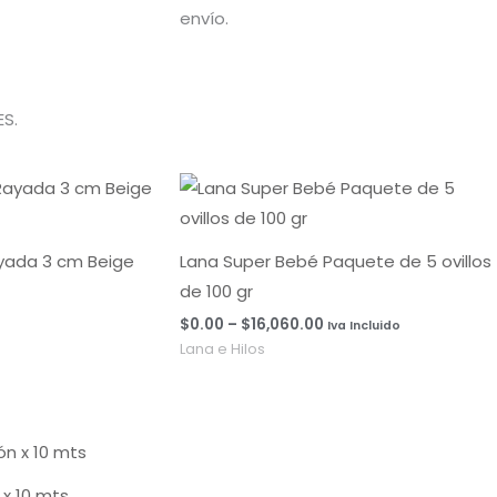
envío.
S.
Rango
de
precios:
desde
$0.00
ayada 3 cm Beige
Lana Super Bebé Paquete de 5 ovillos
hasta
de 100 gr
$16,060.00
$
0.00
–
$
16,060.00
Iva Incluido
Lana e Hilos
x 10 mts