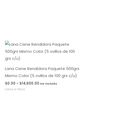
Rango
de
precios:
desde
$0.00
hasta
Lana Cisne Rendidora Paquete 500grs
$14,600.00
Mismo Color (5 ovillos de 100 grs c/u)
$
0.00
–
$
14,600.00
Iva Incluido
Lana e Hilos