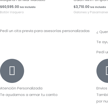
$
60,595.00
$
3,710.00
Iva Incluido
Iva Incluido
Botón Vaquero
Galones y Pasamaner
Pedí un cita previa para asesorías personalizadas
¿ Que
T
e ayu
Pedí u
Atención Personalizada
Envios
Te ayudamos a armar tu carrito
Tambié
por nu