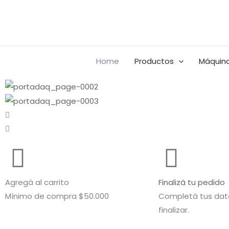
Ir
al
Buscar
contenido
por:
Home
Productos
Máquina
Agregá al carrito
Finalizá tu pedido
Mínimo de compra $50.000
Completá tus dato
finalizar.