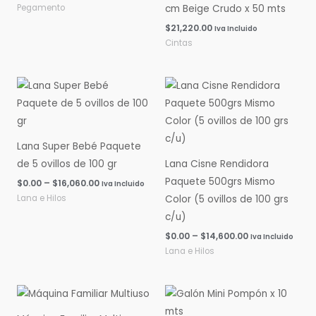
Pegamento
cm Beige Crudo x 50 mts
$
21,220.00
Iva Incluido
Cintas
Rango
Rango
de
de
precios:
precios:
desde
desde
$0.00
$0.00
hasta
hasta
Lana Super Bebé Paquete
$16,060.00
$14,600.00
de 5 ovillos de 100 gr
Lana Cisne Rendidora
Paquete 500grs Mismo
$
0.00
–
$
16,060.00
Iva Incluido
Lana e Hilos
Color (5 ovillos de 100 grs
c/u)
$
0.00
–
$
14,600.00
Iva Incluido
Lana e Hilos