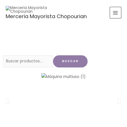
Ir
al
Merceria Mayorista Chopourian
contenido
Buscar
BUSCAR
por: