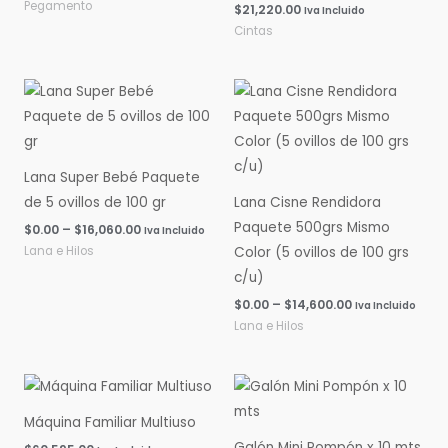
Pegamento
$
21,220.00
Iva Incluido
Cintas
Rango
Rango
de
de
precios:
precios:
desde
desde
$0.00
$0.00
hasta
hasta
Lana Super Bebé Paquete
$16,060.00
$14,600.00
de 5 ovillos de 100 gr
Lana Cisne Rendidora
Paquete 500grs Mismo
$
0.00
–
$
16,060.00
Iva Incluido
Lana e Hilos
Color (5 ovillos de 100 grs
c/u)
$
0.00
–
$
14,600.00
Iva Incluido
Lana e Hilos
Máquina Familiar Multiuso
Galón Mini Pompón x 10 mts