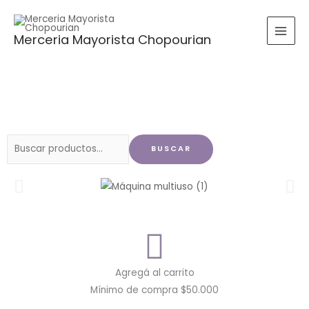
Ir
al
Merceria Mayorista Chopourian
contenido
Buscar
BUSCAR
por:
Agregá al carrito
Mínimo de compra $50.000