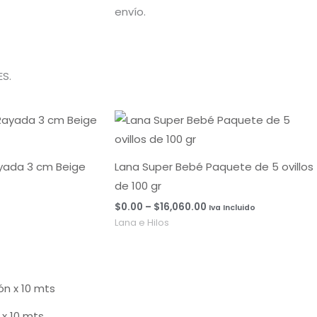
envío.
S.
Rango
de
precios:
desde
$0.00
ayada 3 cm Beige
Lana Super Bebé Paquete de 5 ovillos
hasta
de 100 gr
$16,060.00
$
0.00
–
$
16,060.00
Iva Incluido
Lana e Hilos
x 10 mts