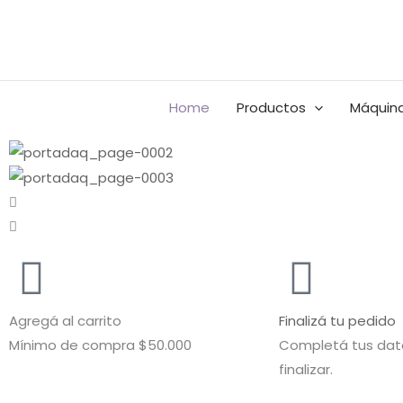
Ir
al
Buscar
contenido
por:
Home
Productos
Máquina
Agregá al carrito
Finalizá tu pedido
Mínimo de compra $50.000
Completá tus dato
finalizar.