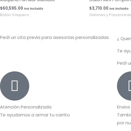
$
60,595.00
$
3,710.00
Iva Incluido
Iva Incluido
Botón Vaquero
Galones y Pasamaner
Pedí un cita previa para asesorías personalizadas
¿ Que
T
e ayu
Pedí u
Atención Personalizada
Envios
Te ayudamos a armar tu carrito
Tambié
por nu