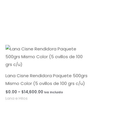
Rango
de
precios:
desde
$0.00
hasta
Lana Cisne Rendidora Paquete 500grs
$14,600.00
Mismo Color (5 ovillos de 100 grs c/u)
$
0.00
–
$
14,600.00
Iva Incluido
Lana e Hilos