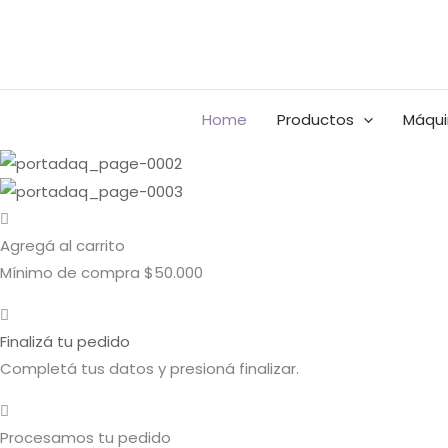
Ir
Buscar
Rango
Rango
al
por:
de
de
contenido
precios:
precios:
BUSCAR
desde
desde
Home
Productos
Máqui
$0.00
$0.00
hasta
hasta
$16,060.00
$14,600.00
Agregá al carrito
Mínimo de compra $50.000
Finalizá tu pedido
Completá tus datos y presioná finalizar.
Procesamos tu pedido