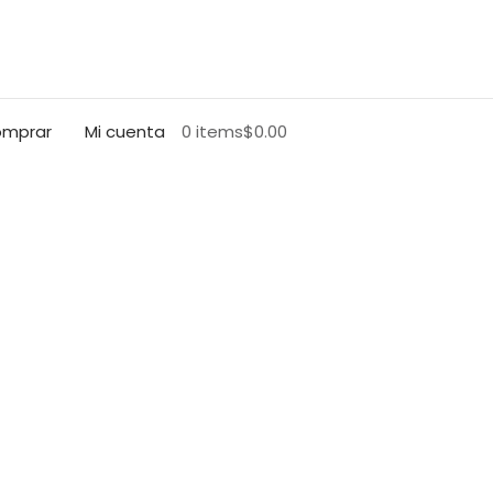
mprar
Mi cuenta
0 items
$0.00