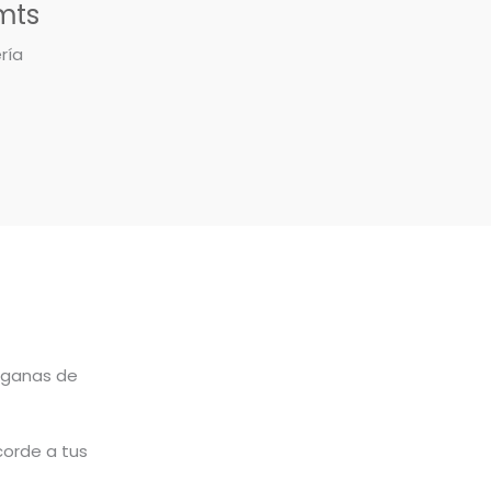
mts
ría
 ganas de
corde a tus