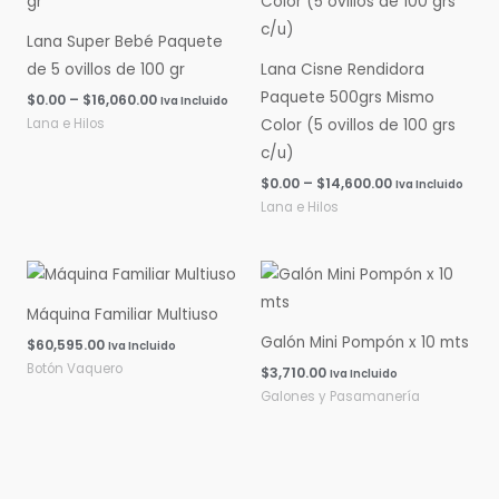
$0.00
$0.00
hasta
hasta
Lana Super Bebé Paquete
$16,060.00
$14,600.00
de 5 ovillos de 100 gr
Lana Cisne Rendidora
Paquete 500grs Mismo
$
0.00
–
$
16,060.00
Iva Incluido
Lana e Hilos
Color (5 ovillos de 100 grs
c/u)
$
0.00
–
$
14,600.00
Iva Incluido
Lana e Hilos
Máquina Familiar Multiuso
Galón Mini Pompón x 10 mts
$
60,595.00
Iva Incluido
Botón Vaquero
$
3,710.00
Iva Incluido
Galones y Pasamanería