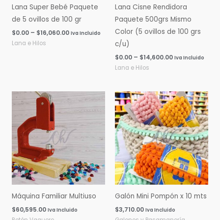
Lana Super Bebé Paquete
Lana Cisne Rendidora
de 5 ovillos de 100 gr
Paquete 500grs Mismo
Color (5 ovillos de 100 grs
$
0.00
–
$
16,060.00
Iva Incluido
Lana e Hilos
c/u)
$
0.00
–
$
14,600.00
Iva Incluido
Lana e Hilos
Máquina Familiar Multiuso
Galón Mini Pompón x 10 mts
$
60,595.00
$
3,710.00
Iva Incluido
Iva Incluido