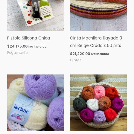
Pistola Silicona Chica
Cinta Mochilera Rayada 3
cm Beige Crudo x 50 mts
$
24,175.00
Iva Incluido
Pegamento
$
21,220.00
Iva Incluido
Cintas
Rango
Rango
de
de
precios:
precios:
desde
desde
$0.00
$0.00
hasta
hasta
$16,060.00
$14,600.00