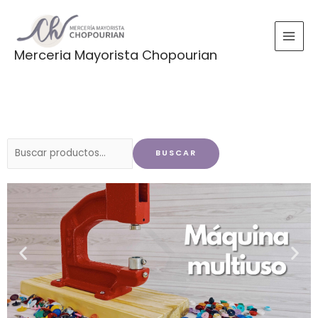
Ir
al
contenido
Merceria Mayorista Chopourian
Buscar
BUSCAR
por: