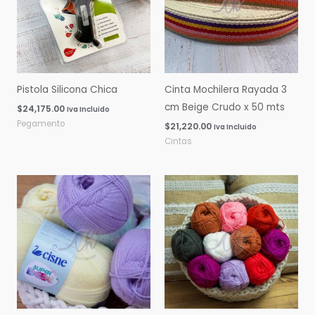
Pistola Silicona Chica
Cinta Mochilera Rayada 3
cm Beige Crudo x 50 mts
$
24,175.00
Iva Incluido
Pegamento
$
21,220.00
Iva Incluido
Cintas
Rango
Rango
de
de
precios:
precios:
desde
desde
$0.00
$0.00
hasta
hasta
$16,060.00
$14,600.00