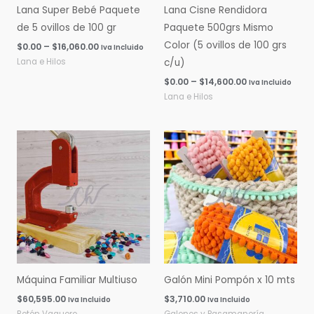
Lana Super Bebé Paquete
Lana Cisne Rendidora
de 5 ovillos de 100 gr
Paquete 500grs Mismo
Color (5 ovillos de 100 grs
$
0.00
–
$
16,060.00
Iva Incluido
Lana e Hilos
c/u)
$
0.00
–
$
14,600.00
Iva Incluido
Lana e Hilos
Máquina Familiar Multiuso
Galón Mini Pompón x 10 mts
$
60,595.00
$
3,710.00
Iva Incluido
Iva Incluido