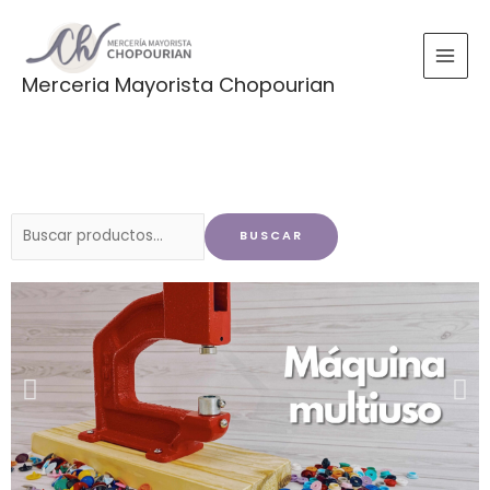
Ir
al
contenido
Merceria Mayorista Chopourian
Buscar
BUSCAR
por: