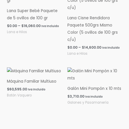
$0.00
$0.00
hasta
hasta
Lana Super Bebé Paquete
$16,060.00
$14,600.00
de 5 ovillos de 100 gr
Lana Cisne Rendidora
Paquete 500grs Mismo
$
0.00
–
$
16,060.00
Iva Incluido
Lana e Hilos
Color (5 ovillos de 100 grs
c/u)
$
0.00
–
$
14,600.00
Iva Incluido
Lana e Hilos
Máquina Familiar Multiuso
Galón Mini Pompón x 10 mts
$
60,595.00
Iva Incluido
Botón Vaquero
$
3,710.00
Iva Incluido
Galones y Pasamanería