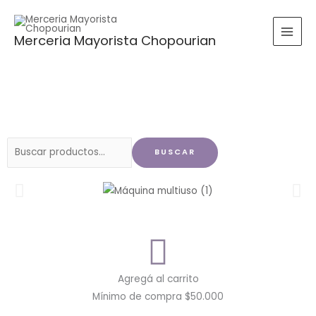
Ir
al
Merceria Mayorista Chopourian
contenido
Buscar
BUSCAR
por:
Agregá al carrito
Mínimo de compra $50.000