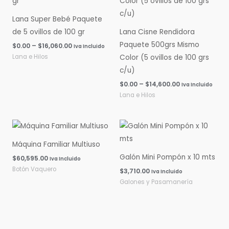
$0.00
$0.00
hasta
hasta
Lana Super Bebé Paquete
$16,060.00
$14,600.00
de 5 ovillos de 100 gr
Lana Cisne Rendidora
Paquete 500grs Mismo
$
0.00
–
$
16,060.00
Iva Incluido
Lana e Hilos
Color (5 ovillos de 100 grs
c/u)
$
0.00
–
$
14,600.00
Iva Incluido
Lana e Hilos
Máquina Familiar Multiuso
Galón Mini Pompón x 10 mts
$
60,595.00
Iva Incluido
Botón Vaquero
$
3,710.00
Iva Incluido
Galones y Pasamanería