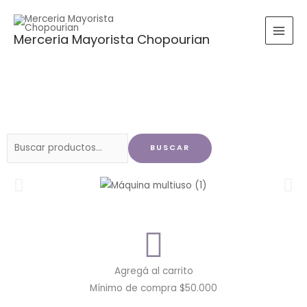
Ir
al
Merceria Mayorista Chopourian
contenido
Buscar
BUSCAR
por:
Agregá al carrito
Mínimo de compra $50.000