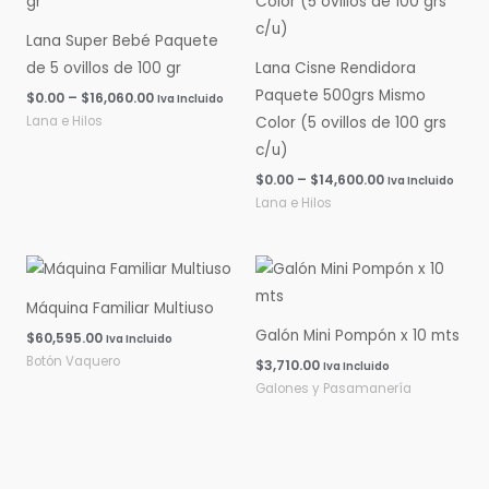
$0.00
$0.00
hasta
hasta
Lana Super Bebé Paquete
$16,060.00
$14,600.00
de 5 ovillos de 100 gr
Lana Cisne Rendidora
Paquete 500grs Mismo
$
0.00
–
$
16,060.00
Iva Incluido
Lana e Hilos
Color (5 ovillos de 100 grs
c/u)
$
0.00
–
$
14,600.00
Iva Incluido
Lana e Hilos
Máquina Familiar Multiuso
Galón Mini Pompón x 10 mts
$
60,595.00
Iva Incluido
Botón Vaquero
$
3,710.00
Iva Incluido
Galones y Pasamanería