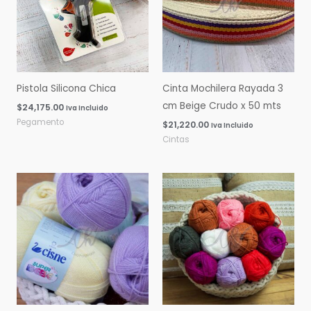
Pistola Silicona Chica
Cinta Mochilera Rayada 3
cm Beige Crudo x 50 mts
$
24,175.00
Iva Incluido
Pegamento
$
21,220.00
Iva Incluido
Cintas
Rango
Rango
de
de
precios:
precios:
desde
desde
$0.00
$0.00
hasta
hasta
$16,060.00
$14,600.00