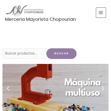
Ir
al
contenido
Merceria Mayorista Chopourian
Buscar
BUSCAR
por: