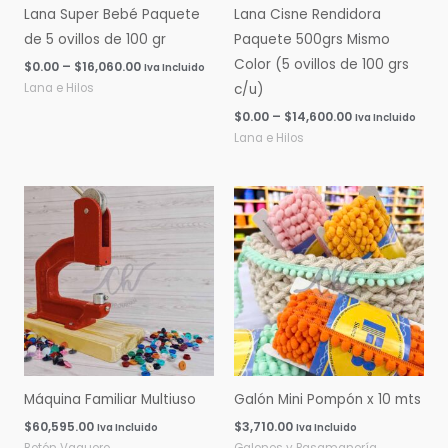
Lana Super Bebé Paquete
Lana Cisne Rendidora
de 5 ovillos de 100 gr
Paquete 500grs Mismo
Color (5 ovillos de 100 grs
$
0.00
–
$
16,060.00
Iva Incluido
Lana e Hilos
c/u)
$
0.00
–
$
14,600.00
Iva Incluido
Lana e Hilos
Máquina Familiar Multiuso
Galón Mini Pompón x 10 mts
$
60,595.00
$
3,710.00
Iva Incluido
Iva Incluido