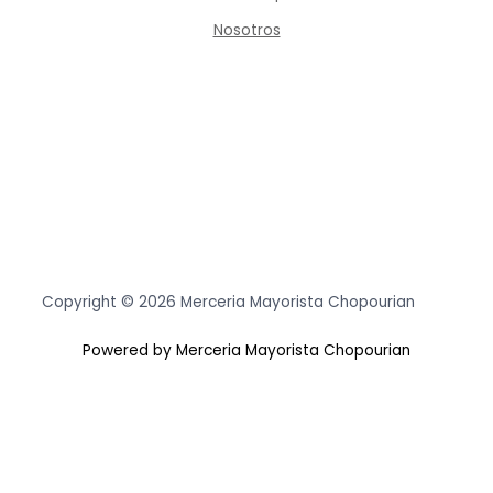
Nosotros
Copyright © 2026 Merceria Mayorista Chopourian
Powered by Merceria Mayorista Chopourian
Usamos cookies para asegurar que te damos la mejor
experiencia en nuestra web. Si continúas usando este sitio,