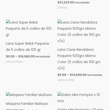
$
21,220.00
Iva Incluido
Cintas
Rango
Rango
de
de
precios:
precios:
desde
desde
$0.00
$0.00
hasta
hasta
Lana Super Bebé Paquete
$16,060.00
$14,600.00
de 5 ovillos de 100 gr
Lana Cisne Rendidora
Paquete 500grs Mismo
$
0.00
–
$
16,060.00
Iva Incluido
Lana e Hilos
Color (5 ovillos de 100 grs
c/u)
$
0.00
–
$
14,600.00
Iva Incluido
Lana e Hilos
Máquina Familiar Multiuso
Galón Mini Pompón x 10 mts