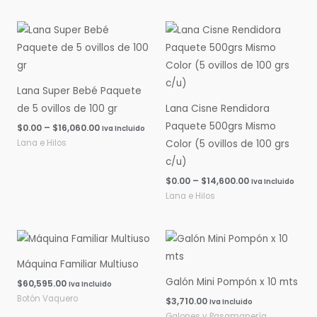
Rango
Rango
de
de
precios:
precios:
desde
desde
$0.00
$0.00
hasta
hasta
Lana Super Bebé Paquete
$16,060.00
$14,600.00
de 5 ovillos de 100 gr
Lana Cisne Rendidora
Paquete 500grs Mismo
$
0.00
–
$
16,060.00
Iva Incluido
Lana e Hilos
Color (5 ovillos de 100 grs
c/u)
$
0.00
–
$
14,600.00
Iva Incluido
Lana e Hilos
Máquina Familiar Multiuso
Galón Mini Pompón x 10 mts
$
60,595.00
Iva Incluido
Botón Vaquero
$
3,710.00
Iva Incluido
Galones y Pasamanería