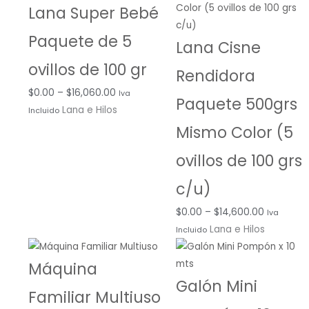
precios:
precios:
Lana Super Bebé
desde
desde
Paquete de 5
$0.00
$0.00
Lana Cisne
hasta
hasta
ovillos de 100 gr
Rendidora
$16,060.00
$14,600.0
$
0.00
–
$
16,060.00
Iva
Paquete 500grs
Lana e Hilos
Incluido
Mismo Color (5
ovillos de 100 grs
c/u)
$
0.00
–
$
14,600.00
Iva
Lana e Hilos
Incluido
Máquina
Galón Mini
Familiar Multiuso