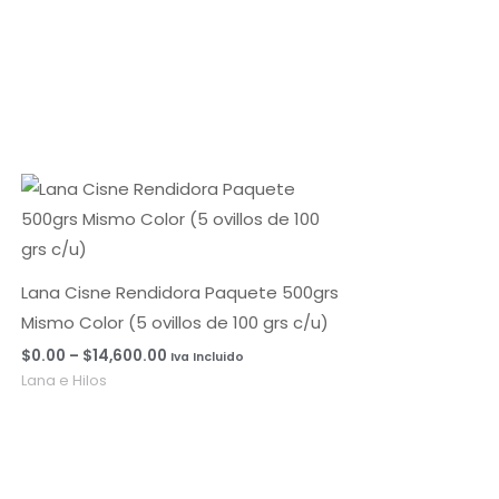
Rango
de
precios:
desde
$0.00
hasta
Lana Cisne Rendidora Paquete 500grs
$14,600.00
Mismo Color (5 ovillos de 100 grs c/u)
$
0.00
–
$
14,600.00
Iva Incluido
Lana e Hilos