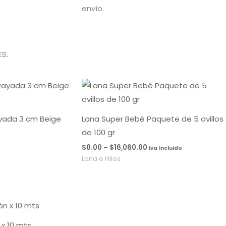
envío.
S.
Rango
de
precios:
desde
$0.00
ayada 3 cm Beige
Lana Super Bebé Paquete de 5 ovillos
hasta
de 100 gr
$16,060.00
$
0.00
–
$
16,060.00
Iva Incluido
Lana e Hilos
x 10 mts