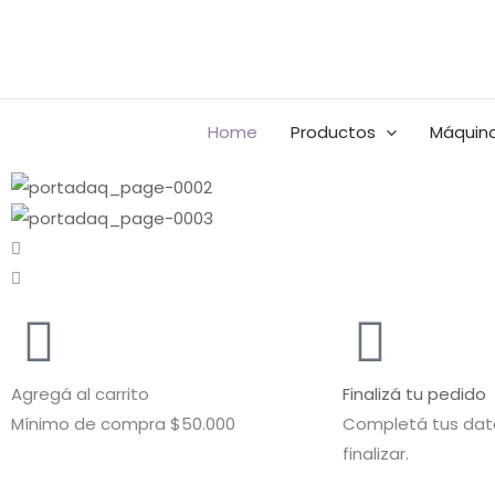
Ir
al
Buscar
contenido
por:
Home
Productos
Máquina
Agregá al carrito
Finalizá tu pedido
Mínimo de compra $50.000
Completá tus dato
finalizar.