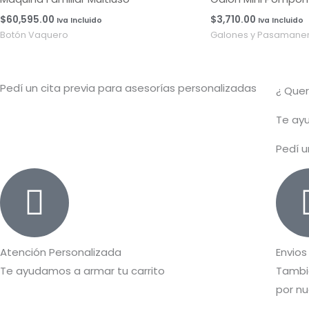
$
60,595.00
$
3,710.00
Iva Incluido
Iva Incluido
Botón Vaquero
Galones y Pasamaner
Pedí un cita previa para asesorías personalizadas
¿ Que
T
e ayu
Pedí u
Atención Personalizada
Envios
Te ayudamos a armar tu carrito
Tambié
por nu