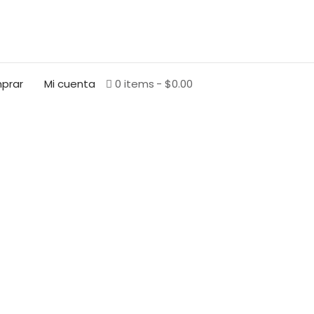
BUSCAR
prar
Mi cuenta
0 items
$0.00