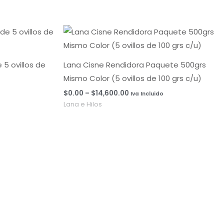
Rango
de
precios:
desde
$0.00
5 ovillos de
Lana Cisne Rendidora Paquete 500grs
hasta
Mismo Color (5 ovillos de 100 grs c/u)
$14,600.00
$
0.00
–
$
14,600.00
Iva Incluido
Lana e Hilos