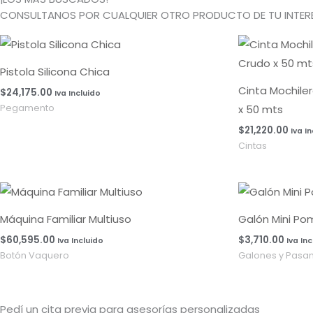
CONSULTANOS POR CUALQUIER OTRO PRODUCTO DE TU INTERE
Pistola Silicona Chica
Cinta Mochile
$
24,175.00
Iva Incluido
x 50 mts
Pegamento
$
21,220.00
Iva I
Cintas
Máquina Familiar Multiuso
Galón Mini Po
$
60,595.00
$
3,710.00
Iva Incluido
Iva In
Botón Vaquero
Galones y Pasa
Pedí un cita previa para asesorías personalizadas