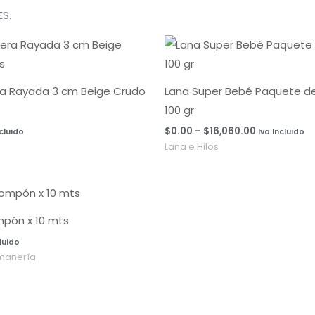
S.
Rango
de
precios:
desde
$0.00
ra Rayada 3 cm Beige Crudo
Lana Super Bebé Paquete de 
hasta
100 gr
$16,060.00
$
0.00
–
$
16,060.00
ncluido
Iva Incluido
Lana e Hilos
mpón x 10 mts
cluido
manería