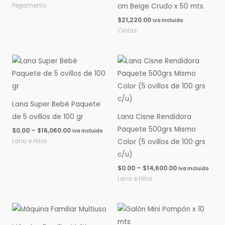
Pegamento
cm Beige Crudo x 50 mts
$
21,220.00
Iva Incluido
Cintas
Rango
Rango
de
de
precios:
precios:
desde
desde
$0.00
$0.00
hasta
hasta
Lana Super Bebé Paquete
$16,060.00
$14,600.00
de 5 ovillos de 100 gr
Lana Cisne Rendidora
Paquete 500grs Mismo
$
0.00
–
$
16,060.00
Iva Incluido
Lana e Hilos
Color (5 ovillos de 100 grs
c/u)
$
0.00
–
$
14,600.00
Iva Incluido
Lana e Hilos