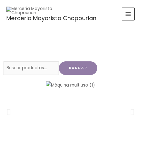
Ir
al
Merceria Mayorista Chopourian
contenido
Buscar
BUSCAR
por: