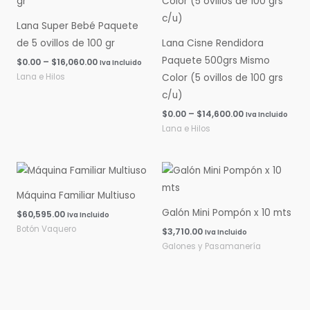
$0.00
$0.00
hasta
hasta
Lana Super Bebé Paquete
$16,060.00
$14,600.00
de 5 ovillos de 100 gr
Lana Cisne Rendidora
Paquete 500grs Mismo
$
0.00
–
$
16,060.00
Iva Incluido
Lana e Hilos
Color (5 ovillos de 100 grs
c/u)
$
0.00
–
$
14,600.00
Iva Incluido
Lana e Hilos
Máquina Familiar Multiuso
Galón Mini Pompón x 10 mts
$
60,595.00
Iva Incluido
Botón Vaquero
$
3,710.00
Iva Incluido
Galones y Pasamanería