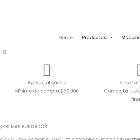
Ir
al
Buscar
contenido
por:
Home
Productos
Máquina
Agregá al carrito
Finalizá
Mínimo de compra $50.000
Completá tus d
fina
¡LOS MÁS BUSCADOS!
CONSULTANOS POR CUALQUIER OTRO PRODUCTO DE TU INTERE