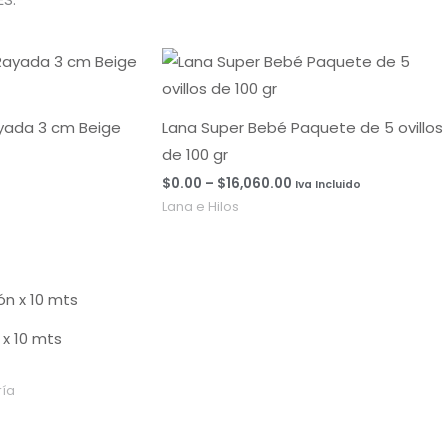
Rango
de
precios:
desde
$0.00
ayada 3 cm Beige
Lana Super Bebé Paquete de 5 ovillos
hasta
de 100 gr
$16,060.00
$
0.00
–
$
16,060.00
Iva Incluido
Lana e Hilos
x 10 mts
ía