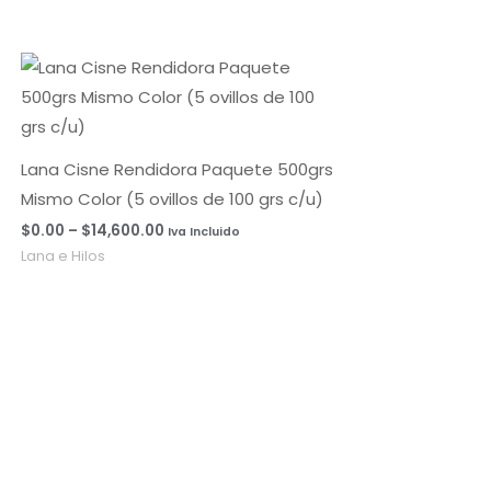
Rango
de
precios:
desde
$0.00
hasta
Lana Cisne Rendidora Paquete 500grs
$14,600.00
Mismo Color (5 ovillos de 100 grs c/u)
$
0.00
–
$
14,600.00
Iva Incluido
Lana e Hilos