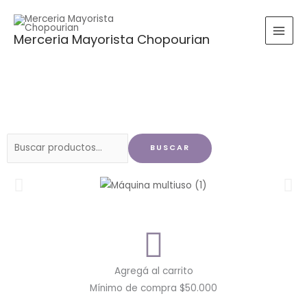
Ir
al
Merceria Mayorista Chopourian
contenido
Buscar
BUSCAR
por:
Agregá al carrito
Mínimo de compra $50.000