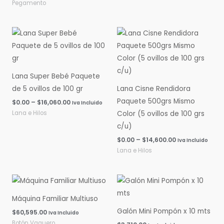
Pegamento
Rango
Rango
de
de
precios:
precios:
desde
desde
$0.00
$0.00
hasta
hasta
Lana Super Bebé Paquete
$16,060.00
$14,600.00
de 5 ovillos de 100 gr
Lana Cisne Rendidora
Paquete 500grs Mismo
$
0.00
–
$
16,060.00
Iva Incluido
Lana e Hilos
Color (5 ovillos de 100 grs
c/u)
$
0.00
–
$
14,600.00
Iva Incluido
Lana e Hilos
Máquina Familiar Multiuso
Galón Mini Pompón x 10 mts
$
60,595.00
Iva Incluido
Botón Vaquero