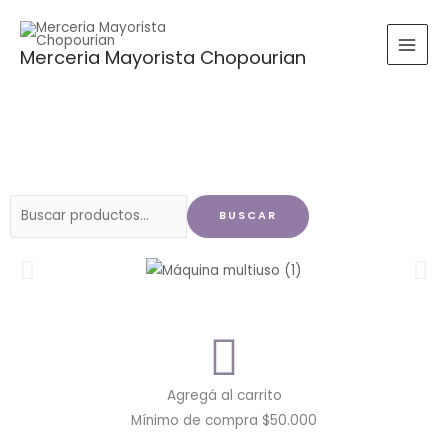
Ir
al
Merceria Mayorista Chopourian
contenido
Buscar
BUSCAR
por:
Agregá al carrito
Mínimo de compra $50.000