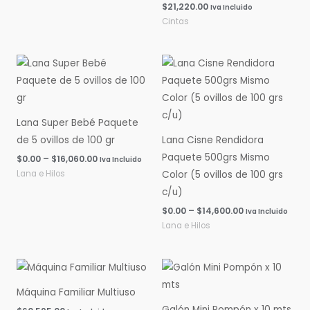
$
21,220.00
Iva Incluido
Cintas
Rango
Rango
de
de
precios:
precios:
desde
desde
$0.00
$0.00
hasta
hasta
Lana Super Bebé Paquete
$16,060.00
$14,600.00
de 5 ovillos de 100 gr
Lana Cisne Rendidora
Paquete 500grs Mismo
$
0.00
–
$
16,060.00
Iva Incluido
Lana e Hilos
Color (5 ovillos de 100 grs
c/u)
$
0.00
–
$
14,600.00
Iva Incluido
Lana e Hilos
Máquina Familiar Multiuso
Galón Mini Pompón x 10 mts