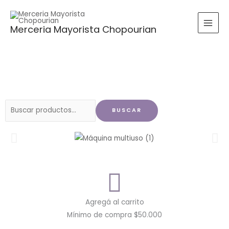
Ir
al
Merceria Mayorista Chopourian
contenido
Buscar
BUSCAR
por:
Agregá al carrito
Mínimo de compra $50.000