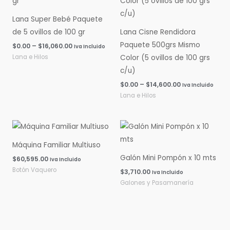
$0.00
$0.00
hasta
hasta
Lana Super Bebé Paquete
$16,060.00
$14,600.00
de 5 ovillos de 100 gr
Lana Cisne Rendidora
Paquete 500grs Mismo
$
0.00
–
$
16,060.00
Iva Incluido
Lana e Hilos
Color (5 ovillos de 100 grs
c/u)
$
0.00
–
$
14,600.00
Iva Incluido
Lana e Hilos
Máquina Familiar Multiuso
Galón Mini Pompón x 10 mts
$
60,595.00
Iva Incluido
Botón Vaquero
$
3,710.00
Iva Incluido
Galones y Pasamanería