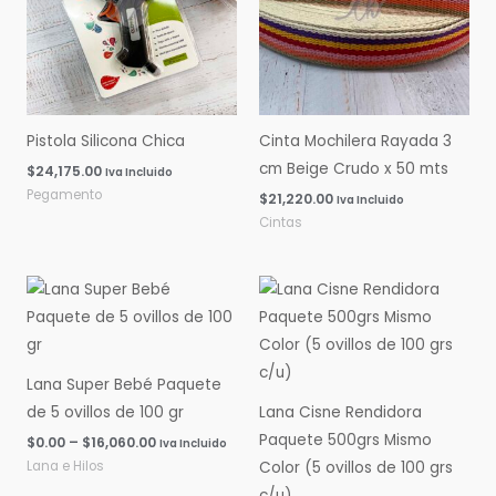
Pistola Silicona Chica
Cinta Mochilera Rayada 3
cm Beige Crudo x 50 mts
$
24,175.00
Iva Incluido
Pegamento
$
21,220.00
Iva Incluido
Cintas
Rango
Rango
de
de
precios:
precios:
desde
desde
$0.00
$0.00
hasta
hasta
Lana Super Bebé Paquete
$16,060.00
$14,600.00
de 5 ovillos de 100 gr
Lana Cisne Rendidora
Paquete 500grs Mismo
$
0.00
–
$
16,060.00
Iva Incluido
Lana e Hilos
Color (5 ovillos de 100 grs
c/u)