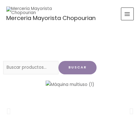
Ir
al
Merceria Mayorista Chopourian
contenido
Buscar
BUSCAR
por: