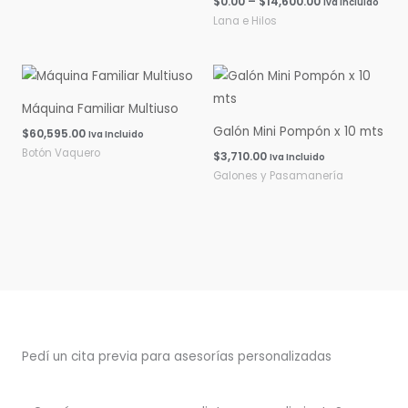
$
0.00
–
$
14,600.00
Iva Incluido
Lana e Hilos
Máquina Familiar Multiuso
Galón Mini Pompón x 10 mts
$
60,595.00
Iva Incluido
Botón Vaquero
$
3,710.00
Iva Incluido
Galones y Pasamanería
Pedí un cita previa para asesorías personalizadas