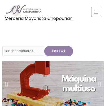
Ir
al
contenido
Merceria Mayorista Chopourian
Buscar
BUSCAR
por: