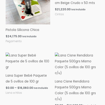
cm Beige Crudo x 50 mts
$
21,220.00
Iva Incluido
Cintas
Pistola Silicona Chica
$
24,175.00
Iva Incluido
Pegamento
Rango
Rango
de
de
precios:
precios:
desde
desde
$0.00
$0.00
hasta
hasta
Lana Super Bebé Paquete
$16,060.00
$14,600.00
de 5 ovillos de 100 gr
Lana Cisne Rendidora
Paquete 500grs Mismo
$
0.00
–
$
16,060.00
Iva Incluido
Lana e Hilos
Color (5 ovillos de 100 grs
c/u)