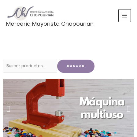
Ir
al
contenido
Merceria Mayorista Chopourian
Buscar
BUSCAR
por: