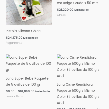
cm Beige Crudo x 50 mts
$
21,220.00
Iva Incluido
Cintas
Pistola Silicona Chica
$
24,175.00
Iva Incluido
Pegamento
Rango
Rango
de
de
precios:
precios:
desde
desde
$0.00
$0.00
hasta
hasta
Lana Super Bebé Paquete
$16,060.00
$14,600.00
de 5 ovillos de 100 gr
Lana Cisne Rendidora
Paquete 500grs Mismo
$
0.00
–
$
16,060.00
Iva Incluido
Lana e Hilos
Color (5 ovillos de 100 grs
c/u)