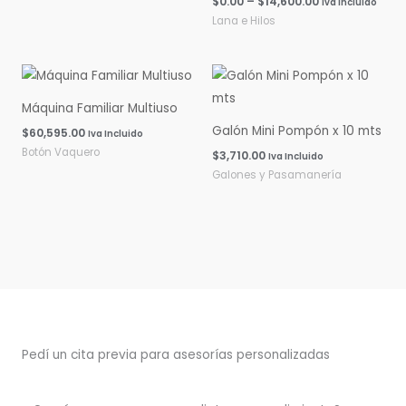
$
0.00
–
$
14,600.00
Iva Incluido
Lana e Hilos
Máquina Familiar Multiuso
Galón Mini Pompón x 10 mts
$
60,595.00
Iva Incluido
Botón Vaquero
$
3,710.00
Iva Incluido
Galones y Pasamanería
Pedí un cita previa para asesorías personalizadas