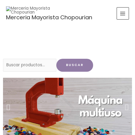
Ir
al
Merceria Mayorista Chopourian
contenido
Buscar
BUSCAR
por: