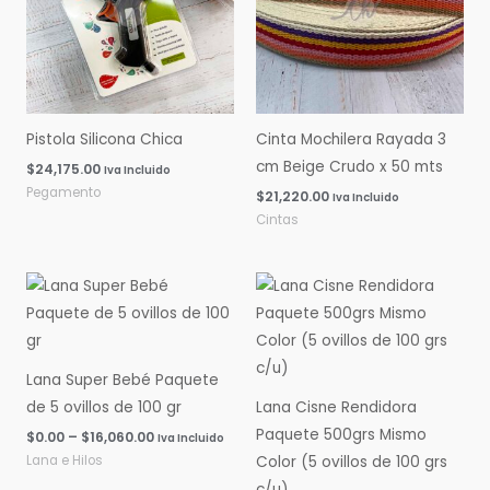
Pistola Silicona Chica
Cinta Mochilera Rayada 3
cm Beige Crudo x 50 mts
$
24,175.00
Iva Incluido
Pegamento
$
21,220.00
Iva Incluido
Cintas
Rango
Rango
de
de
precios:
precios:
desde
desde
$0.00
$0.00
hasta
hasta
Lana Super Bebé Paquete
$16,060.00
$14,600.00
de 5 ovillos de 100 gr
Lana Cisne Rendidora
Paquete 500grs Mismo
$
0.00
–
$
16,060.00
Iva Incluido
Lana e Hilos
Color (5 ovillos de 100 grs
c/u)