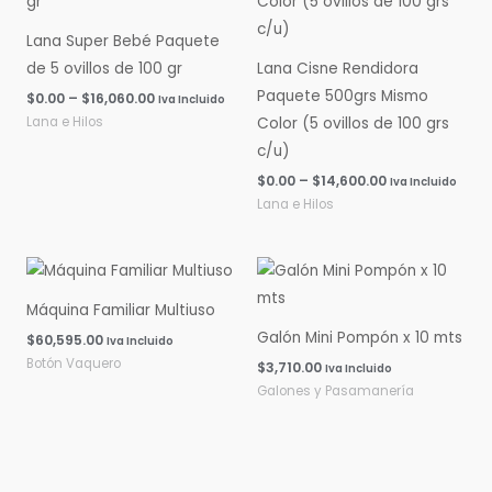
$0.00
$0.00
hasta
hasta
Lana Super Bebé Paquete
$16,060.00
$14,600.00
de 5 ovillos de 100 gr
Lana Cisne Rendidora
Paquete 500grs Mismo
$
0.00
–
$
16,060.00
Iva Incluido
Lana e Hilos
Color (5 ovillos de 100 grs
c/u)
$
0.00
–
$
14,600.00
Iva Incluido
Lana e Hilos
Máquina Familiar Multiuso
Galón Mini Pompón x 10 mts
$
60,595.00
Iva Incluido
Botón Vaquero
$
3,710.00
Iva Incluido
Galones y Pasamanería