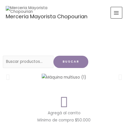
Ir
al
Merceria Mayorista Chopourian
contenido
Buscar
BUSCAR
por:
Agregá al carrito
Mínimo de compra $50.000