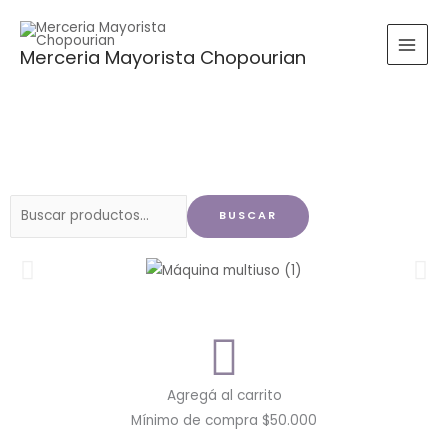
Ir
al
Merceria Mayorista Chopourian
contenido
Buscar
BUSCAR
por:
Agregá al carrito
Mínimo de compra $50.000