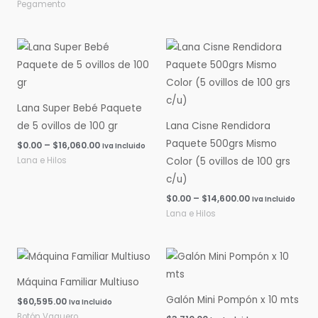
Pegamento
Rango
Rango
de
de
precios:
precios:
desde
desde
$0.00
$0.00
hasta
hasta
Lana Super Bebé Paquete
$16,060.00
$14,600.00
de 5 ovillos de 100 gr
Lana Cisne Rendidora
Paquete 500grs Mismo
$
0.00
–
$
16,060.00
Iva Incluido
Lana e Hilos
Color (5 ovillos de 100 grs
c/u)
$
0.00
–
$
14,600.00
Iva Incluido
Lana e Hilos
Máquina Familiar Multiuso
Galón Mini Pompón x 10 mts
$
60,595.00
Iva Incluido
Botón Vaquero