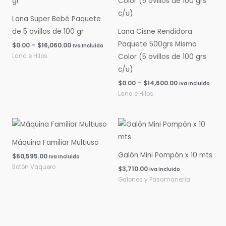
$0.00
$0.00
hasta
hasta
Lana Super Bebé Paquete
$16,060.00
$14,600.00
de 5 ovillos de 100 gr
Lana Cisne Rendidora
Paquete 500grs Mismo
$
0.00
–
$
16,060.00
Iva Incluido
Lana e Hilos
Color (5 ovillos de 100 grs
c/u)
$
0.00
–
$
14,600.00
Iva Incluido
Lana e Hilos
Máquina Familiar Multiuso
Galón Mini Pompón x 10 mts
$
60,595.00
Iva Incluido
Botón Vaquero
$
3,710.00
Iva Incluido
Galones y Pasamanería