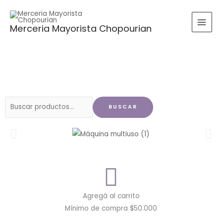
Ir
al
Merceria Mayorista Chopourian
contenido
Buscar
BUSCAR
por:
Agregá al carrito
Mínimo de compra $50.000