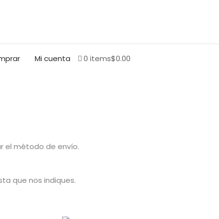
BUSCAR
mprar
Mi cuenta
0 items
$0.00
r el método de envío.
sta que nos indiques.