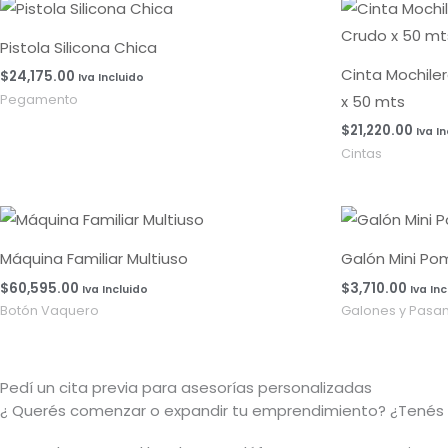
Pistola Silicona Chica
Cinta Mochile
$
24,175.00
Iva Incluido
x 50 mts
Pegamento
$
21,220.00
Iva I
Cintas
Máquina Familiar Multiuso
Galón Mini Po
$
60,595.00
$
3,710.00
Iva Incluido
Iva In
Botón Vaquero
Galones y Pasa
Pedí un cita previa para asesorías personalizadas
¿ Querés comenzar o
expandir
tu emprendimiento? ¿Tenés 