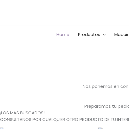
Ir
Buscar
al
por:
contenido
Home
Productos
Máquin
Nos ponemos en conta
Preparamos tu pedido
¡LOS MÁS BUSCADOS!
CONSULTANOS POR CUALQUIER OTRO PRODUCTO DE TU INTERE