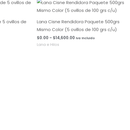
Rango
de
precios:
desde
$0.00
5 ovillos de
Lana Cisne Rendidora Paquete 500grs
hasta
Mismo Color (5 ovillos de 100 grs c/u)
$14,600.00
$
0.00
–
$
14,600.00
Iva Incluido
Lana e Hilos