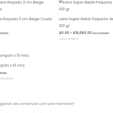
Rango
de
precios:
desde
$0.00
ra Rayada 3 cm Beige Crudo
Lana Super Bebé Paquete de 
hasta
100 gr
$16,060.00
$
0.00
–
$
16,060.00
ncluido
Iva Incluido
Lana e Hilos
mpón x 10 mts
cluido
manería
ganas de comenzar con una mercería?