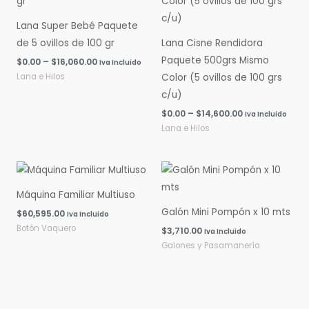
$0.00
$0.00
hasta
hasta
Lana Super Bebé Paquete
$16,060.00
$14,600.00
de 5 ovillos de 100 gr
Lana Cisne Rendidora
Paquete 500grs Mismo
$
0.00
–
$
16,060.00
Iva Incluido
Lana e Hilos
Color (5 ovillos de 100 grs
c/u)
$
0.00
–
$
14,600.00
Iva Incluido
Lana e Hilos
Máquina Familiar Multiuso
Galón Mini Pompón x 10 mts
$
60,595.00
Iva Incluido
Botón Vaquero
$
3,710.00
Iva Incluido
Galones y Pasamanería