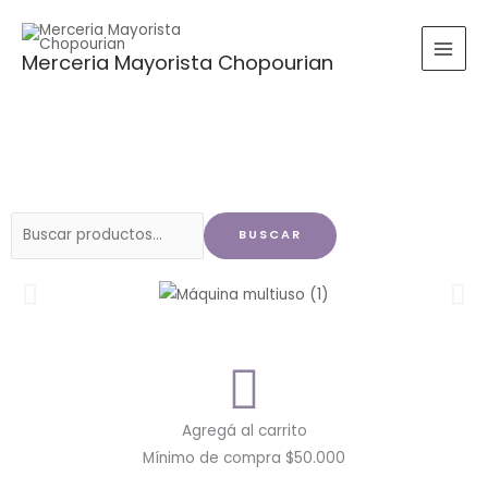
Ir
al
Merceria Mayorista Chopourian
contenido
Buscar
BUSCAR
por:
Agregá al carrito
Mínimo de compra $50.000