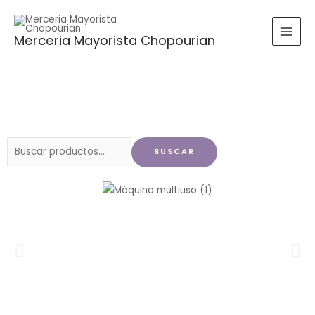
Ir
al
Merceria Mayorista Chopourian
contenido
Buscar
BUSCAR
por: