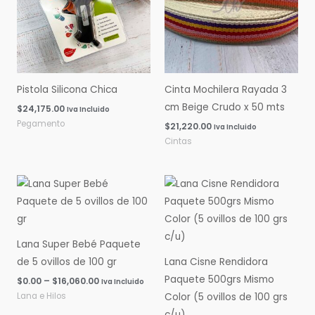
Pistola Silicona Chica
Cinta Mochilera Rayada 3
cm Beige Crudo x 50 mts
$
24,175.00
Iva Incluido
Pegamento
$
21,220.00
Iva Incluido
Cintas
Rango
Rango
de
de
precios:
precios:
desde
desde
$0.00
$0.00
hasta
hasta
Lana Super Bebé Paquete
$16,060.00
$14,600.00
de 5 ovillos de 100 gr
Lana Cisne Rendidora
Paquete 500grs Mismo
$
0.00
–
$
16,060.00
Iva Incluido
Lana e Hilos
Color (5 ovillos de 100 grs
c/u)