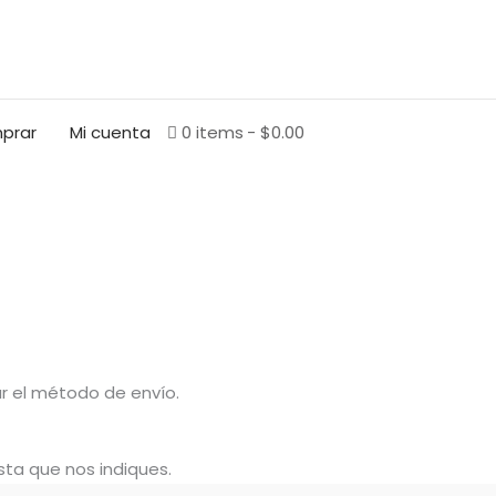
prar
Mi cuenta
0 items
$0.00
r el método de envío.
sta que nos indiques.