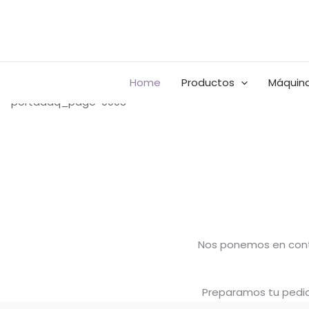
Ir
Buscar
BUSCAR
al
por:
contenido
Home
Productos
Máquina
Nos ponemos en conta
Preparamos tu pedido