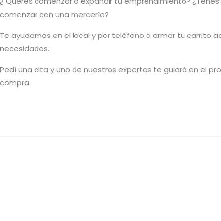
¿ Querés comenzar o
expandir
tu emprendimiento? ¿Tenés
comenzar con una mercería?
T
e ayudamos en el local y por teléfono a armar tu carrito a
necesidades.
Pedí una cita y uno de nuestros expertos te guiará en el p
compra.