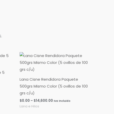
.
Rango
de
precios:
desde
$0.00
e 5
hasta
Lana Cisne Rendidora Paquete
$14,600.00
500grs Mismo Color (5 ovillos de 100
grs c/u)
$
0.00
–
$
14,600.00
Iva Incluido
Lana e Hilos