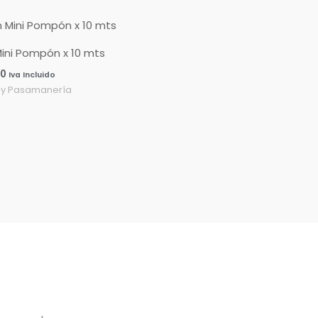
ini Pompón x 10 mts
00
Iva Incluido
 y Pasamanería