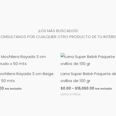
¡LOS MÁS BUSCADOS!
CONSULTANOS POR CUALQUIER OTRO PRODUCTO DE TU INTERES
Rango
de
precios:
desde
$0.00
ochilera Rayada 3 cm Beige
Lana Super Bebé Paquete d
hasta
 50 mts
ovillos de 100 gr
$16,060.00
.00
$
0.00
–
$
16,060.00
Iva Incluido
Iva Incluido
Lana e Hilos