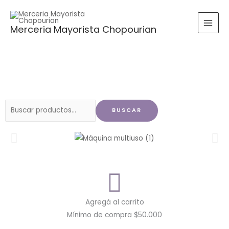
Ir
al
Merceria Mayorista Chopourian
contenido
Buscar
BUSCAR
por:
Agregá al carrito
Mínimo de compra $50.000