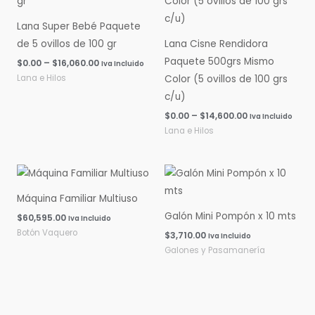
$0.00
$0.00
hasta
hasta
Lana Super Bebé Paquete
$16,060.00
$14,600.00
de 5 ovillos de 100 gr
Lana Cisne Rendidora
Paquete 500grs Mismo
$
0.00
–
$
16,060.00
Iva Incluido
Lana e Hilos
Color (5 ovillos de 100 grs
c/u)
$
0.00
–
$
14,600.00
Iva Incluido
Lana e Hilos
Máquina Familiar Multiuso
Galón Mini Pompón x 10 mts
$
60,595.00
Iva Incluido
Botón Vaquero
$
3,710.00
Iva Incluido
Galones y Pasamanería