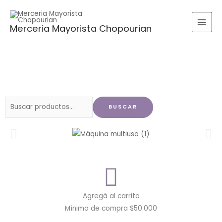
Ir
al
Merceria Mayorista Chopourian
contenido
Buscar
BUSCAR
por:
Agregá al carrito
Mínimo de compra $50.000