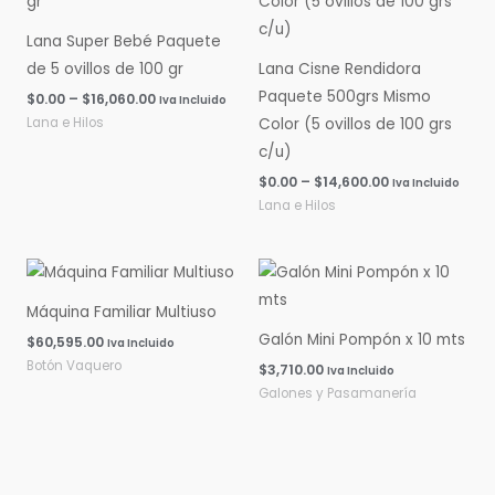
$0.00
$0.00
hasta
hasta
Lana Super Bebé Paquete
$16,060.00
$14,600.00
de 5 ovillos de 100 gr
Lana Cisne Rendidora
Paquete 500grs Mismo
$
0.00
–
$
16,060.00
Iva Incluido
Lana e Hilos
Color (5 ovillos de 100 grs
c/u)
$
0.00
–
$
14,600.00
Iva Incluido
Lana e Hilos
Máquina Familiar Multiuso
Galón Mini Pompón x 10 mts
$
60,595.00
Iva Incluido
Botón Vaquero
$
3,710.00
Iva Incluido
Galones y Pasamanería