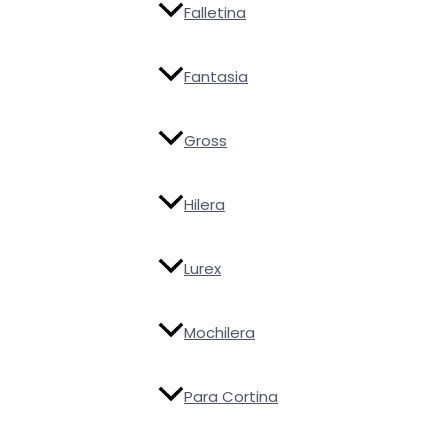
Falletina
Fantasia
Gross
Hilera
Lurex
Mochilera
Para Cortina