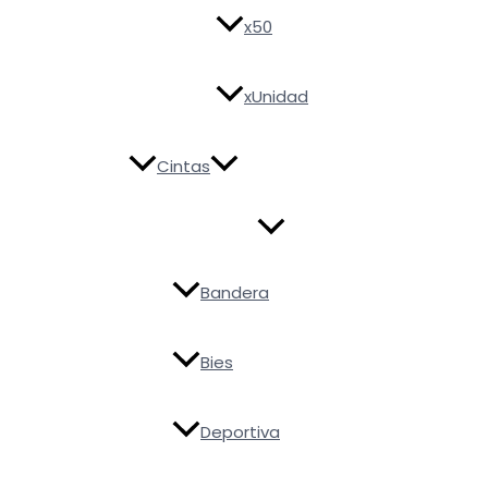
x50
xUnidad
Cintas
Bandera
Bies
Deportiva