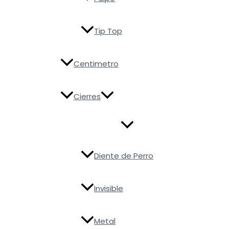
Armamos tu pedido y lo despachamos
dentro de las 24/48 hrs hábiles.
Tip Top
ENCONTRANOS
Tucumán 2529 
Centimetro
De Lunes a 
Cierres
INFO & AYUDA
Diente de Perro
Pre
Invisible
Metal