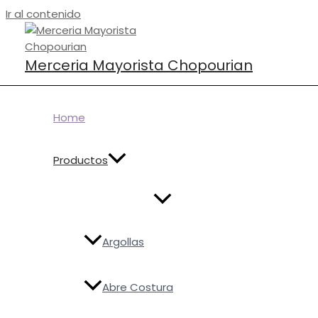
Ir al contenido
Buscar por:
B
Merceria Mayorista Chopourian
Home
Productos
Agregá al carrito
Mínimo de compra $50.000
Finalizá tu pedido
Argollas
Completá tus datos y presioná finalizar.
Abre Costura
Procesamos tu pedido