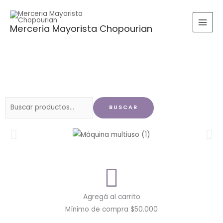
Ir
al
Merceria Mayorista Chopourian
contenido
Buscar
BUSCAR
por:
Agregá al carrito
Mínimo de compra $50.000