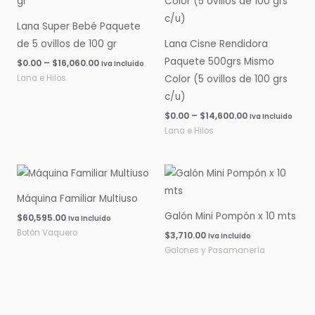
$0.00
$0.00
hasta
hasta
Lana Super Bebé Paquete
$16,060.00
$14,600.00
de 5 ovillos de 100 gr
Lana Cisne Rendidora
Paquete 500grs Mismo
$
0.00
–
$
16,060.00
Iva Incluido
Lana e Hilos
Color (5 ovillos de 100 grs
c/u)
$
0.00
–
$
14,600.00
Iva Incluido
Lana e Hilos
Máquina Familiar Multiuso
Galón Mini Pompón x 10 mts
$
60,595.00
Iva Incluido
Botón Vaquero
$
3,710.00
Iva Incluido
Galones y Pasamanería