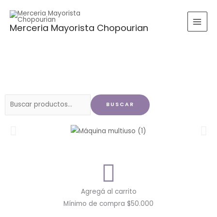
Ir
al
Merceria Mayorista Chopourian
contenido
Buscar
BUSCAR
por:
Agregá al carrito
Mínimo de compra $50.000