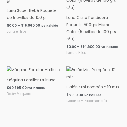
$0.00
$0.00
hasta
hasta
Lana Super Bebé Paquete
$16,060.00
$14,600.00
de 5 ovillos de 100 gr
Lana Cisne Rendidora
Paquete 500grs Mismo
$
0.00
–
$
16,060.00
Iva Incluido
Lana e Hilos
Color (5 ovillos de 100 grs
c/u)
$
0.00
–
$
14,600.00
Iva Incluido
Lana e Hilos
Máquina Familiar Multiuso
Galón Mini Pompón x 10 mts
$
60,595.00
Iva Incluido
Botón Vaquero
$
3,710.00
Iva Incluido
Galones y Pasamanería