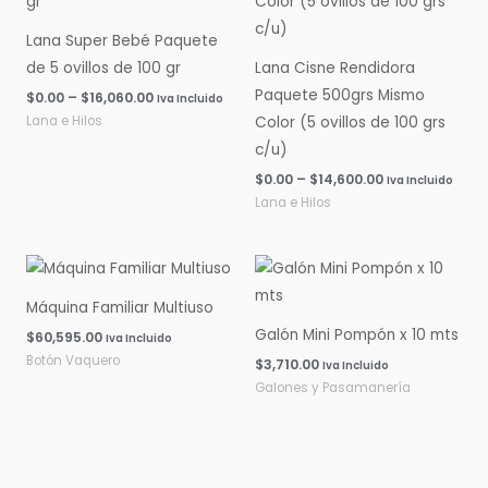
$0.00
$0.00
hasta
hasta
Lana Super Bebé Paquete
$16,060.00
$14,600.00
de 5 ovillos de 100 gr
Lana Cisne Rendidora
Paquete 500grs Mismo
$
0.00
–
$
16,060.00
Iva Incluido
Lana e Hilos
Color (5 ovillos de 100 grs
c/u)
$
0.00
–
$
14,600.00
Iva Incluido
Lana e Hilos
Máquina Familiar Multiuso
Galón Mini Pompón x 10 mts
$
60,595.00
Iva Incluido
Botón Vaquero
$
3,710.00
Iva Incluido
Galones y Pasamanería