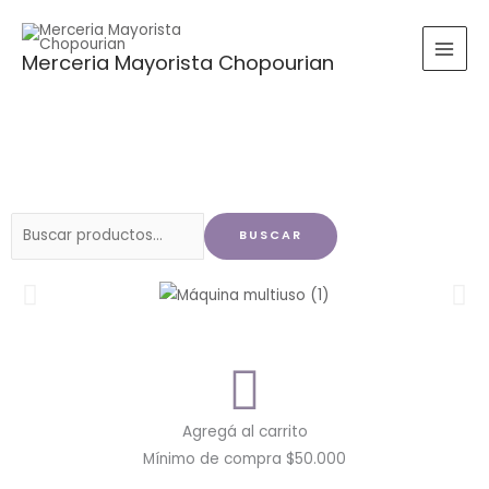
Ir
al
Merceria Mayorista Chopourian
contenido
Buscar
BUSCAR
por:
Agregá al carrito
Mínimo de compra $50.000