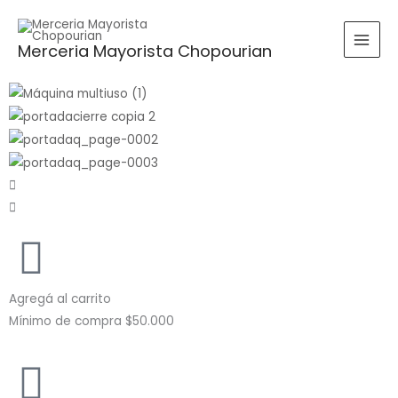
Ir
al
Buscar
BUSCAR
Merceria Mayorista Chopourian
contenido
por:
Agregá al carrito
Mínimo de compra $50.000