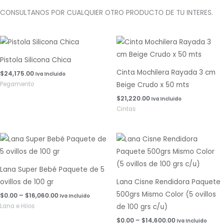
CONSULTANOS POR CUALQUIER OTRO PRODUCTO DE TU INTERES.
Pistola Silicona Chica
Cinta Mochilera Rayada 3 cm
$
24,175.00
Iva Incluido
Pegamento
Beige Crudo x 50 mts
$
21,220.00
Iva Incluido
Cintas
Rango
Rango
de
de
precios:
precios:
desde
desde
$0.00
$0.00
Lana Super Bebé Paquete de 5
hasta
hasta
ovillos de 100 gr
Lana Cisne Rendidora Paquete
$16,060.00
$14,600.00
500grs Mismo Color (5 ovillos
$
0.00
–
$
16,060.00
Iva Incluido
Lana e Hilos
de 100 grs c/u)
$
0.00
–
$
14,600.00
Iva Incluido