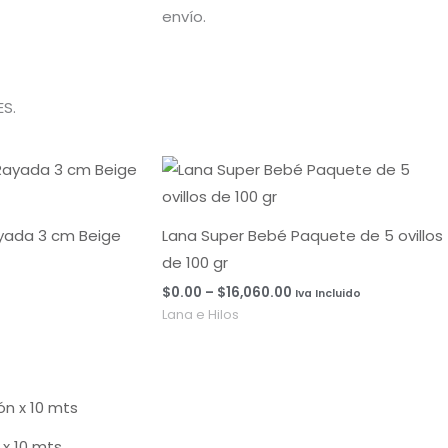
envío.
S.
Rango
de
precios:
desde
$0.00
ayada 3 cm Beige
Lana Super Bebé Paquete de 5 ovillos
hasta
de 100 gr
$16,060.00
$
0.00
–
$
16,060.00
Iva Incluido
Lana e Hilos
x 10 mts