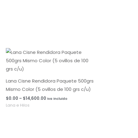
Rango
de
precios:
desde
$0.00
hasta
Lana Cisne Rendidora Paquete 500grs
$14,600.00
Mismo Color (5 ovillos de 100 grs c/u)
$
0.00
–
$
14,600.00
Iva Incluido
Lana e Hilos