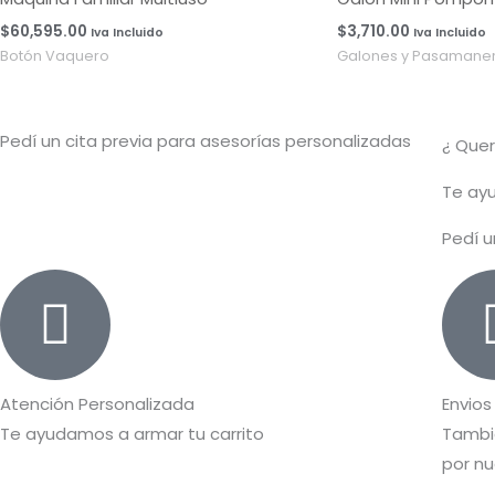
$
60,595.00
$
3,710.00
Iva Incluido
Iva Incluido
Botón Vaquero
Galones y Pasamaner
Pedí un cita previa para asesorías personalizadas
¿ Que
T
e ayu
Pedí u
Atención Personalizada
Envios
Te ayudamos a armar tu carrito
Tambié
por nu