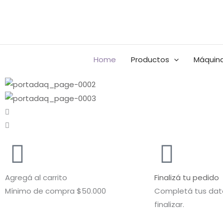
Ir
al
Buscar
contenido
por:
Home
Productos
Máquina
Agregá al carrito
Finalizá tu pedido
Mínimo de compra $50.000
Completá tus dato
finalizar.