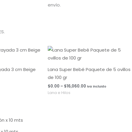
envío.
S.
Rango
de
precios:
desde
$0.00
ayada 3 cm Beige
Lana Super Bebé Paquete de 5 ovillos
hasta
de 100 gr
$16,060.00
$
0.00
–
$
16,060.00
Iva Incluido
Lana e Hilos
x 10 mts