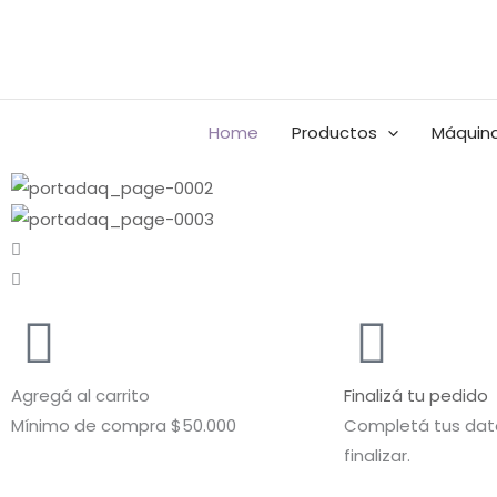
Ir
al
Buscar
contenido
por:
Home
Productos
Máquina
Agregá al carrito
Finalizá tu pedido
Mínimo de compra $50.000
Completá tus dato
finalizar.