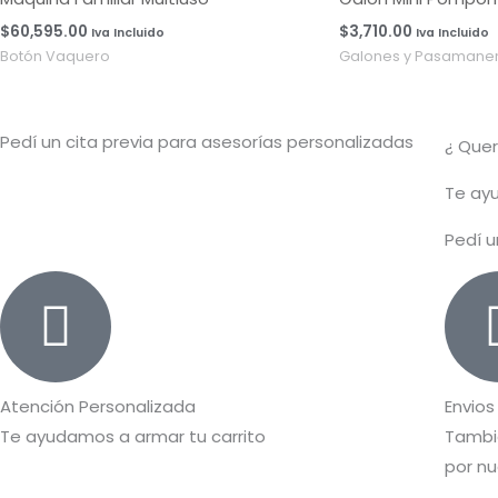
$
60,595.00
$
3,710.00
Iva Incluido
Iva Incluido
Botón Vaquero
Galones y Pasamaner
Pedí un cita previa para asesorías personalizadas
¿ Que
T
e ayu
Pedí u
Atención Personalizada
Envios
Te ayudamos a armar tu carrito
Tambié
por nu