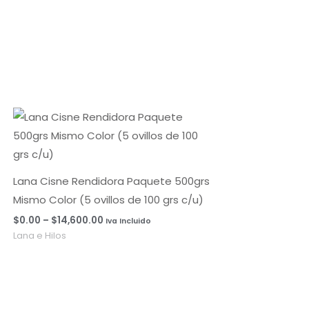
Rango
de
precios:
desde
$0.00
hasta
Lana Cisne Rendidora Paquete 500grs
$14,600.00
Mismo Color (5 ovillos de 100 grs c/u)
$
0.00
–
$
14,600.00
Iva Incluido
Lana e Hilos