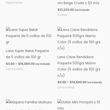
Pegamento
cm Beige Crudo x 50 mts
$
21,220.00
Iva Incluido
Cintas
Rango
Rango
de
de
precios:
precios:
desde
desde
$0.00
$0.00
hasta
hasta
Lana Super Bebé Paquete
$16,060.00
$14,600.00
de 5 ovillos de 100 gr
Lana Cisne Rendidora
Paquete 500grs Mismo
$
0.00
–
$
16,060.00
Iva Incluido
Lana e Hilos
Color (5 ovillos de 100 grs
c/u)
$
0.00
–
$
14,600.00
Iva Incluido
Lana e Hilos