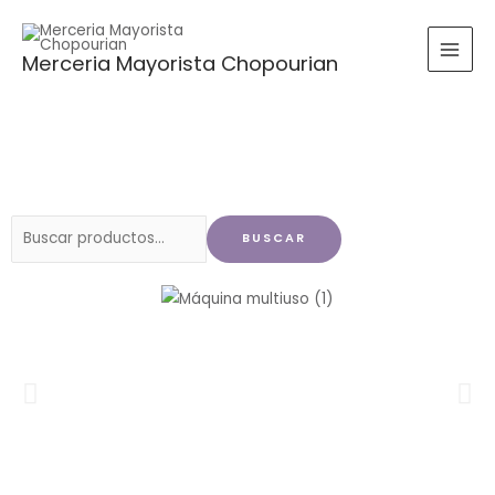
Ir
al
Merceria Mayorista Chopourian
contenido
Buscar
BUSCAR
por: