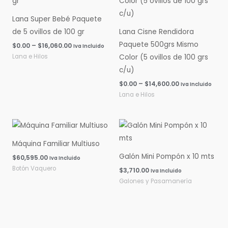
$0.00
$0.00
hasta
hasta
Lana Super Bebé Paquete
$16,060.00
$14,600.00
de 5 ovillos de 100 gr
Lana Cisne Rendidora
Paquete 500grs Mismo
$
0.00
–
$
16,060.00
Iva Incluido
Lana e Hilos
Color (5 ovillos de 100 grs
c/u)
$
0.00
–
$
14,600.00
Iva Incluido
Lana e Hilos
Máquina Familiar Multiuso
Galón Mini Pompón x 10 mts
$
60,595.00
Iva Incluido
Botón Vaquero
$
3,710.00
Iva Incluido
Galones y Pasamanería