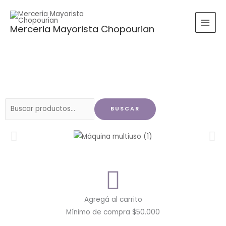
Ir
al
Merceria Mayorista Chopourian
contenido
Buscar
BUSCAR
por:
Agregá al carrito
Mínimo de compra $50.000