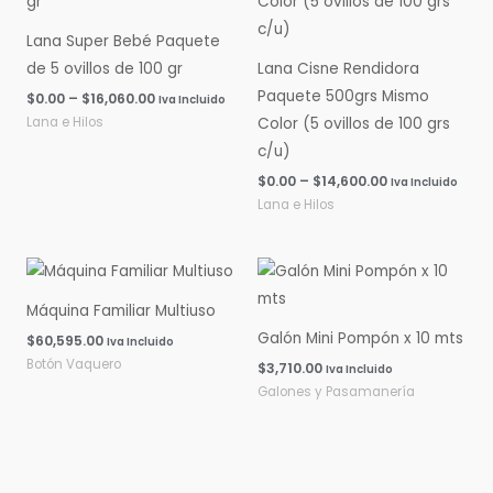
$0.00
$0.00
hasta
hasta
Lana Super Bebé Paquete
$16,060.00
$14,600.00
de 5 ovillos de 100 gr
Lana Cisne Rendidora
Paquete 500grs Mismo
$
0.00
–
$
16,060.00
Iva Incluido
Lana e Hilos
Color (5 ovillos de 100 grs
c/u)
$
0.00
–
$
14,600.00
Iva Incluido
Lana e Hilos
Máquina Familiar Multiuso
Galón Mini Pompón x 10 mts
$
60,595.00
Iva Incluido
Botón Vaquero
$
3,710.00
Iva Incluido
Galones y Pasamanería