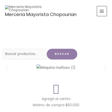
Ir
al
Merceria Mayorista Chopourian
contenido
Buscar
BUSCAR
por:
Agregá al carrito
Mínimo de compra $50.000