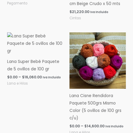
Pegamento
cm Beige Crudo x 50 mts
$
21,220.00
Iva Incluido
Cintas
Rango
Rango
de
de
precios:
precios:
desde
desde
$0.00
$0.00
hasta
hasta
Lana Super Bebé Paquete
$16,060.00
$14,600.00
de 5 ovillos de 100 gr
$
0.00
–
$
16,060.00
Iva Incluido
Lana e Hilos
Lana Cisne Rendidora
Paquete 500grs Mismo
Color (5 ovillos de 100 grs
c/u)
$
0.00
–
$
14,600.00
Iva Incluido
Lana e Hilos