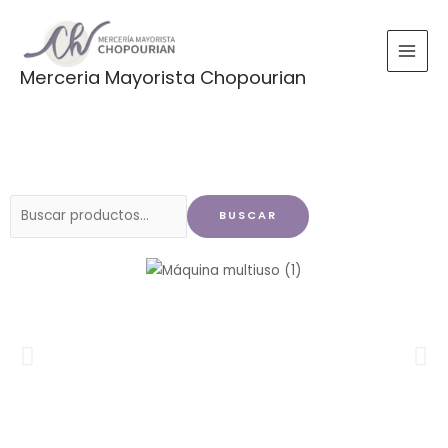
Ir
al
contenido
Merceria Mayorista Chopourian
Buscar
BUSCAR
por: